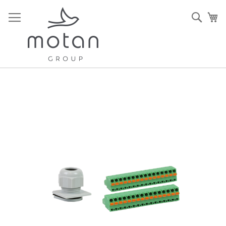
Ir
al
Sear
Mi
contenido
Saltar
al
final
de
la
galería
de
imágenes