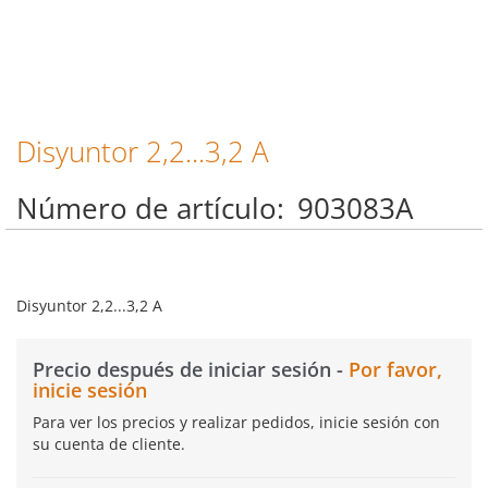
Disyuntor 2,2...3,2 A
Saltar
al
comienzo
Número de artículo
903083A
de
la
galería
de
imágenes
Disyuntor 2,2...3,2 A
Precio después de iniciar sesión -
Por favor,
inicie sesión
Para ver los precios y realizar pedidos, inicie sesión con
su cuenta de cliente.