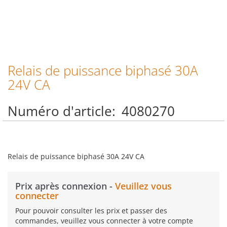
Relais de puissance biphasé 30A
Skip
to
24V CA
the
beginning
Numéro d'article
4080270
of
the
images
gallery
Relais de puissance biphasé 30A 24V CA
Prix après connexion -
Veuillez vous
connecter
Pour pouvoir consulter les prix et passer des
commandes, veuillez vous connecter à votre compte