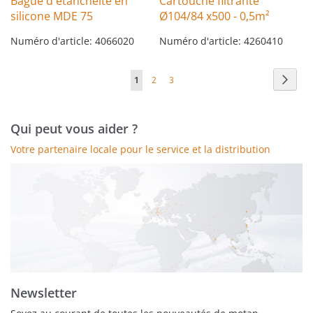
Bague d'étanchéité en
Cartouche filtrante
silicone MDE 75
Ø104/84 x500 - 0,5m²
Numéro d'article: 4066020
Numéro d'article: 4260410
Page
Page
Suiva
Vous
Page
Page
1
2
3
lisez
actuellement
Qui peut vous aider ?
la
Votre partenaire locale pour le service et la distribution
page
Newsletter