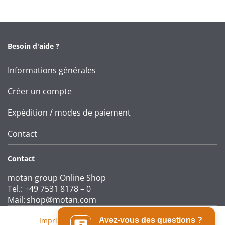
Besoin d'aide ?
Informations générales
Créer un compte
Expédition / modes de paiement
Contact
Contact
motan group Online Shop
Tel.: +49 7531 8178 – 0
Mail:
shop@motan.com
Imprint
|
T&Cs
|
Data protection statement
Avez-vous des questions ?