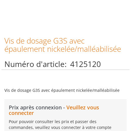
Vis de dosage G3S avec
Skip
to
épaulement nickelée/malléabilisée
the
beginning
Numéro d'article
4125120
of
the
images
gallery
Vis de dosage G3S avec épaulement nickelée/malléabilisée
Prix après connexion -
Veuillez vous
connecter
Pour pouvoir consulter les prix et passer des
commandes, veuillez vous connecter à votre compte