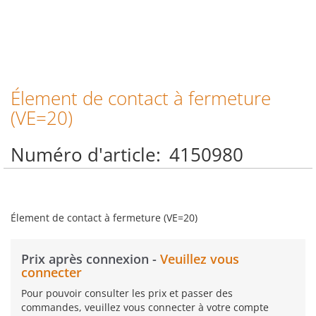
Élement de contact à fermeture
Skip
to
(VE=20)
the
beginning
Numéro d'article
4150980
of
the
images
gallery
Élement de contact à fermeture (VE=20)
Prix après connexion -
Veuillez vous
connecter
Pour pouvoir consulter les prix et passer des
commandes, veuillez vous connecter à votre compte