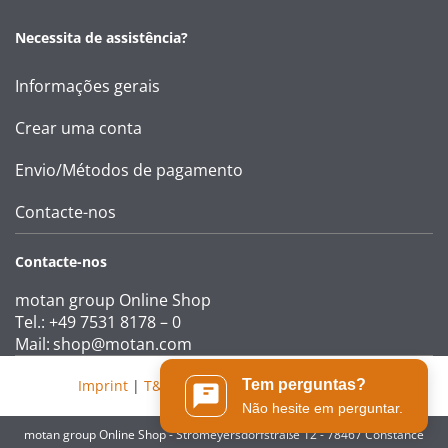
Necessita de assistência?
Informações gerais
Crear uma conta
Envio/Métodos de pagamento
Contacte-nos
Contacte-nos
motan group Online Shop
Tel.: +49 7531 8178 – 0
Mail:
shop@motan.com
Imprint
|
T&Cs
|
Data protection statement
Tem perguntas?
Não hesite em perguntar.
motan group Online Shop - Stromeyersdorfstraße 12 - 78467 Constance