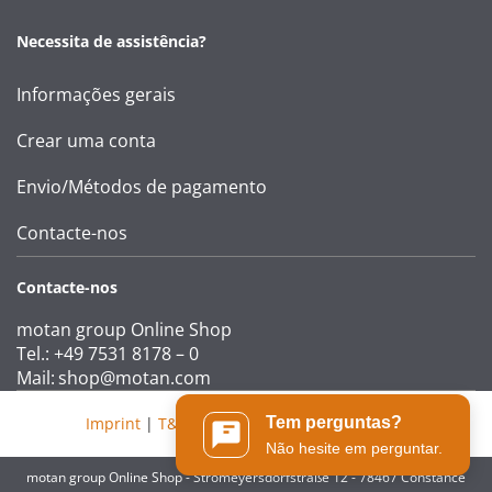
Necessita de assistência?
Informações gerais
Crear uma conta
Envio/Métodos de pagamento
Contacte-nos
Contacte-nos
motan group Online Shop
Tel.: +49 7531 8178 – 0
Mail:
shop@motan.com
Imprint
|
T&Cs
|
Data protection statement
Tem perguntas?
Não hesite em perguntar.
motan group Online Shop - Stromeyersdorfstraße 12 - 78467 Constance