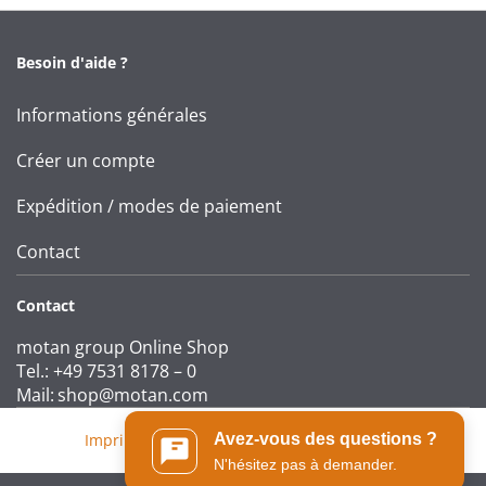
Besoin d'aide ?
Informations générales
Créer un compte
Expédition / modes de paiement
Contact
Contact
motan group Online Shop
Tel.: +49 7531 8178 – 0
Mail:
shop@motan.com
Imprint
|
T&Cs
|
Data protection statement
Avez-vous des questions ?
N'hésitez pas à demander.